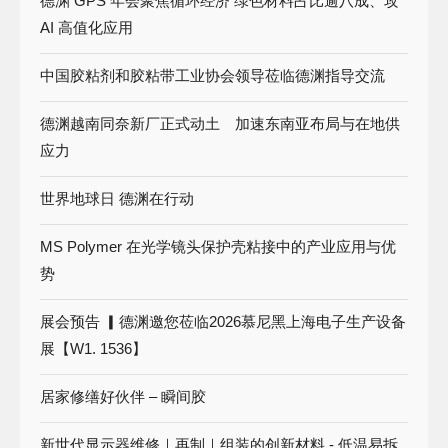
德渊 GPS 年会聚焦循环经济 绿色材料占比逾八成、攻
AI 高值化应用
中国胶粘剂和胶粘带工业协会领导莅临德渊指导交流
德渊越南同奈新厂正式动土 加速东南亚布局与在地供
应力
世界地球日 德渊在行动
MS Polymer 在光学镜头保护壳粘接中的产业应用与优
势
展会预告 ▎德渊邀您莅临2026慕尼黑上海电子生产设备
展【W1. 1536】
居家修缮好伙伴 – 瞬间胶
新世代显示器维修｜再制｜组装的创新材料 - 低温易拆