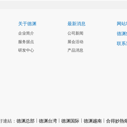
关于德渊
最新消息
网站
企业简介
公司新闻
德渊
服务据点
展会活动
联系
研发中心
产品消息
好連結：
德渊总部
德渊台湾
德渊国际
德渊越南
合得妙熱