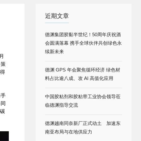
近期文章
德渊集团胶黏半世纪！50周年庆祝酒
会圆满落幕 携手全球伙伴共创绿色永
续新未来
月
料策
德渊 GPS 年会聚焦循环经济 绿色材
获得
料占比逾八成、攻 AI 高值化应用
携手
中国胶粘剂和胶粘带工业协会领导莅
共同
临德渊指导交流
碳
德渊越南同奈新厂正式动土 加速东
南亚布局与在地供应力