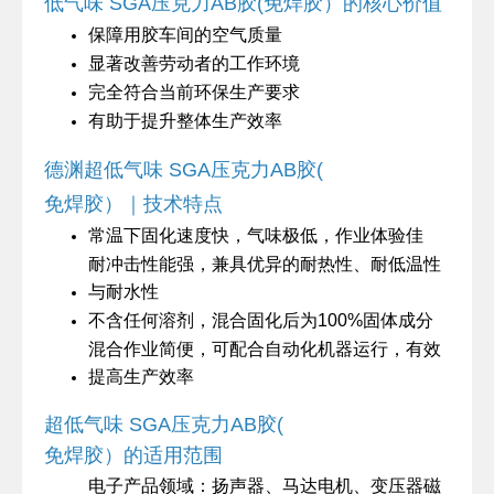
低气味
SGA
压克力
AB
胶
(
免焊胶）的核心价值
保障用胶车间的空气质量
显著改善劳动者的工作环境
完全符合当前环保生产要求
有助于提升整体生产效率
德渊超低气味
SGA
压克力
AB
胶
(
免焊胶）｜技术特点
常温下固化速度快，气味极低，作业体验佳
耐冲击性能强，兼具优异的耐热性、耐低温性
与耐水性
不含任何溶剂，混合固化后为
100%
固体成分
混合作业简便，可配合自动化机器运行，有效
提高生产效率
超低气味
SGA
压克力
AB
胶
(
免焊胶）的适用范围
电子产品领域：扬声器、马达电机、变压器磁