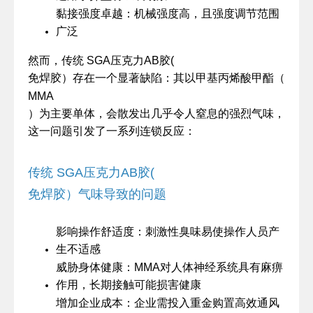
黏接强度卓越：机械强度高，且强度调节范围
广泛
SGA
AB
(
然而，传统
压克力
胶
免焊胶）存在一个显著缺陷：其以甲基丙烯酸甲酯（
MMA
）为主要单体，会散发出几乎令人窒息的强烈气味，
这一问题引发了一系列连锁反应：
传统
SGA
压克力
AB
胶
(
免焊胶）气味导致的问题
影响操作舒适度：刺激性臭味易使操作人员产
生不适感
威胁身体健康：
MMA
对人体神经系统具有麻痹
作用，长期接触可能损害健康
增加企业成本：企业需投入重金购置高效通风