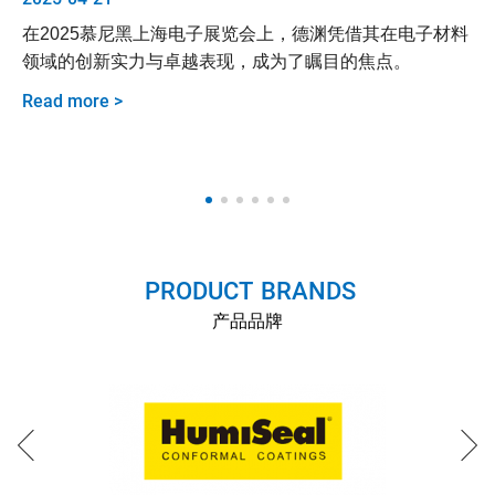
20
在2025慕尼黑上海电子展览会上，德渊凭借其在电子材料
器
领域的创新实力与卓越表现，成为了瞩目的焦点。
什
决方
在
Read more >
保
（
Re
明
性
C
合
自
P
R
O
D
U
C
T
-
B
R
A
N
D
S
P
产品品牌
择