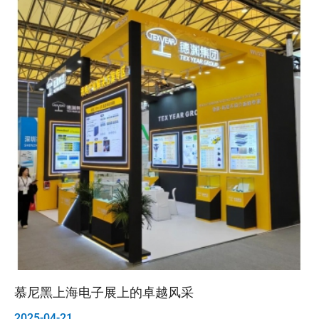
生产
慕尼黑上海电子展上的卓越风采
奈
封
2025-04-21