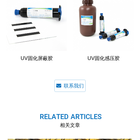
UV固化屏蔽胶
UV固化感压胶
联系我们
R
E
L
A
T
E
D
-
A
R
T
I
C
L
E
S
相关文章