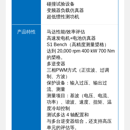
碰撞试验设备
变频器负载仿真器
超低惯性测功机
马达性能/效率评估
高速发电机+电池仿真器
S1 Bench（高精度测量槼格）
达到 20,000 rpm 400 kW 700 Nm
的槼格。
多逆变器
三相PWM方式（正弦波、过调
制、方波）
保护设备：输入过压、输出过
流、测量
测量项目：基波（电压、电流、
功率）、谐波、速度、扭矩、温
度冷却控制
测试多达 4 轴配置和
与多台逆变器组合，还支持高压
单元的评估等。