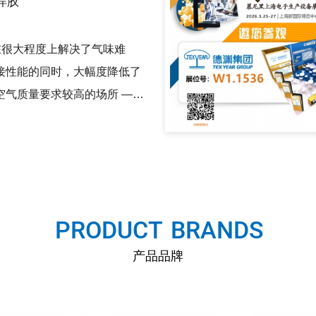
焊胶
胶在很大程度上解决了气味难
接性能的同时，大幅度降低了
空气质量要求较高的场所 ——
季通风条件较差且缺乏有效换
展现出明显的应用优势。
P
R
O
D
U
C
T
-
B
R
A
N
D
S
产品品牌