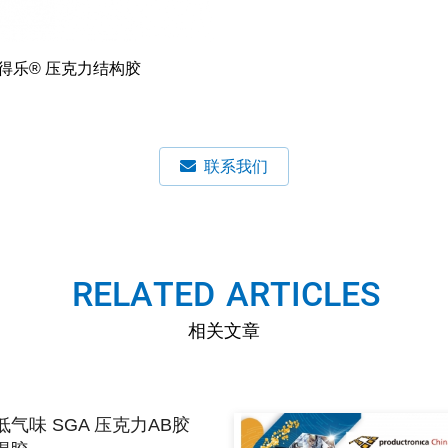
得乐® 压克力结构胶
联系我们
R
E
L
A
T
E
D
-
A
R
T
I
C
L
E
S
相关文章
低气味 SGA 压克力AB胶