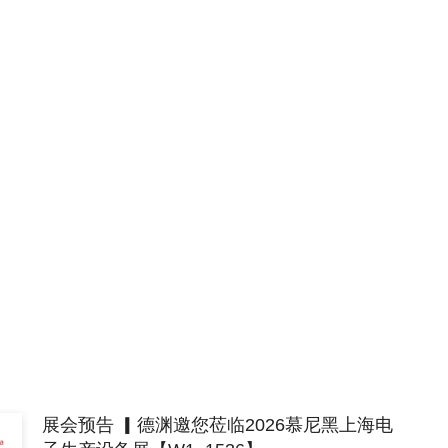
展会预告 ▎德渊邀您莅临2026慕尼黑上海电